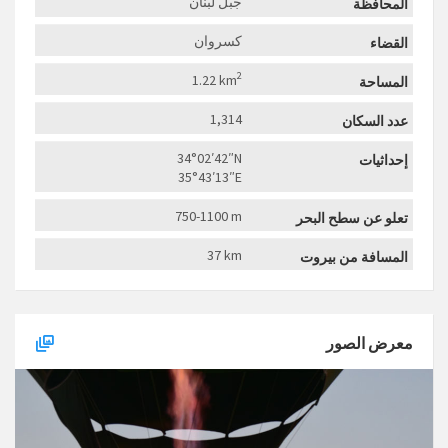
جبل لبنان
المحافظة
كسروان
القضاء
2
1.22 km
المساحة
1,314
عدد السكان
34°02′42″N
إحداثيات
35°43′13″E
750-1100 m
تعلو عن سطح البحر
37 km
المسافة من بيروت
معرض الصور